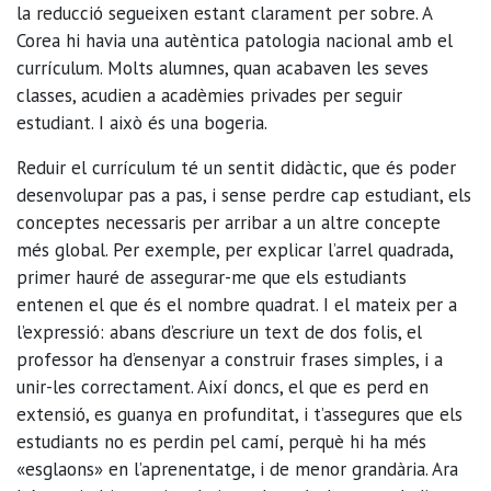
la reducció segueixen estant clarament per sobre. A
Corea hi havia una autèntica patologia nacional amb el
currículum. Molts alumnes, quan acabaven les seves
classes, acudien a acadèmies privades per seguir
estudiant. I això és una bogeria.
Reduir el currículum té un sentit didàctic, que és poder
desenvolupar pas a pas, i sense perdre cap estudiant, els
conceptes necessaris per arribar a un altre concepte
més global. Per exemple, per explicar l’arrel quadrada,
primer hauré de assegurar-me que els estudiants
entenen el que és el nombre quadrat. I el mateix per a
l’expressió: abans d’escriure un text de dos folis, el
professor ha d’ensenyar a construir frases simples, i a
unir-les correctament. Així doncs, el que es perd en
extensió, es guanya en profunditat, i t’assegures que els
estudiants no es perdin pel camí, perquè hi ha més
«esglaons» en l’aprenentatge, i de menor grandària. Ara