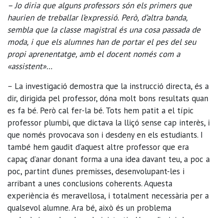
– Jo diria que alguns professors són els primers que
haurien de treballar l’expressió. Però, d’altra banda,
sembla que la classe magistral és una cosa passada de
moda, i que els alumnes han de portar el pes del seu
propi aprenentatge, amb el docent només com a
«assistent»…
– La investigació demostra que la instrucció directa, és a
dir, dirigida pel professor, dóna molt bons resultats quan
es fa bé. Però cal fer-la bé. Tots hem patit a el típic
professor plumbi, que dictava la lliçó sense cap interès, i
que només provocava son i desdeny en els estudiants. I
també hem gaudit d’aquest altre professor que era
capaç d’anar donant forma a una idea davant teu, a poc a
poc, partint d’unes premisses, desenvolupant-les i
arribant a unes conclusions coherents. Aquesta
experiència és meravellosa, i totalment necessària per a
qualsevol alumne. Ara bé, això és un problema