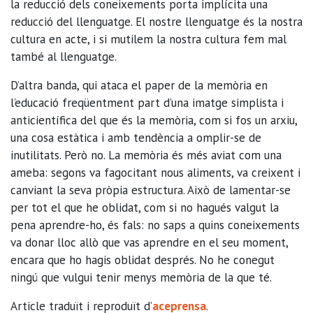
la reducció dels coneixements porta implícita una
reducció del llenguatge. El nostre llenguatge és la nostra
cultura en acte, i si mutilem la nostra cultura fem mal
també al llenguatge.
D’altra banda, qui ataca el paper de la memòria en
l’educació freqüentment part d’una imatge simplista i
anticientífica del que és la memòria, com si fos un arxiu,
una cosa estàtica i amb tendència a omplir-se de
inutilitats. Però no. La memòria és més aviat com una
ameba: segons va fagocitant nous aliments, va creixent i
canviant la seva pròpia estructura. Això de lamentar-se
per tot el que he oblidat, com si no hagués valgut la
pena aprendre-ho, és fals: no saps a quins coneixements
va donar lloc allò que vas aprendre en el seu moment,
encara que ho hagis oblidat després. No he conegut
ningú que vulgui tenir menys memòria de la que té.
Article traduït i reproduït d’
aceprensa
.