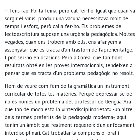
– Tens raó. Porta feina, però cal fer-ho. Igual que quan va
sorgir el virus: produir una vacuna necessitava molt de
temps i esforç, però calia fer-ho. Els problemes de
lectoescriptura suposen una urgència pedagògica. Moltes
vegades, quan ens trobem amb ells, ens afanyem a
assenyalar que es tracta d’un trastorn de l’aprenentatge.
I pot ser-ho en ocasions. Però a Corea, que tan bons
resultats obté en les proves internacionals, tendeixen a
pensar que es tracta d’un problema pedagògic no resolt.
Hem de veure com fem de la gramàtica un instrument
curricular de totes les matèries. Perquè expressar-se bé
no és només un problema del professor de llengua. Ara
que tan de moda està la «interdisciplinarietat» -un altre
dels termes preferits de la pedagogia moderna-, aquí
tenim un àmbit que realment requereix d’un enfocament
interdisciplinari. Cal treballar la comprensió -oral i