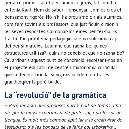
per això primer cal el pensament rigorós, tal com ho
entenia Kant. Hem de saber -i ensenyar- com es crea el
pensament rigorós. No n’hi ha prou amb dir als alumnes,
com fem sovint els professors, que justifiquin o raonin
les seves respostes. Cal donar-los eines per fer-ho. Es
tracta d’un problema pedagògic, que no soluciona cap
llei per si mateixa. L’alumne que raona bé, quines
estructures utilitza?; quins no coneix el que no raona bé?
Cal arribar a aquest punt de concreció, recolzant-nos en
el projecte educatiu de centre i l’autonomia curricular
que la llei ens brinda. Si no, ens quedem en frases
grandiloqüents però buides.
La “revolució” de la gramàtica
– Però fer això que proposes porta molt de temps. T’ho
dic per la meva experiència de professor, i professor de
llengua. És molt més còmode apel·lar a la creativitat de
l’estudiant o a les bondats de la feina col·laborativa…