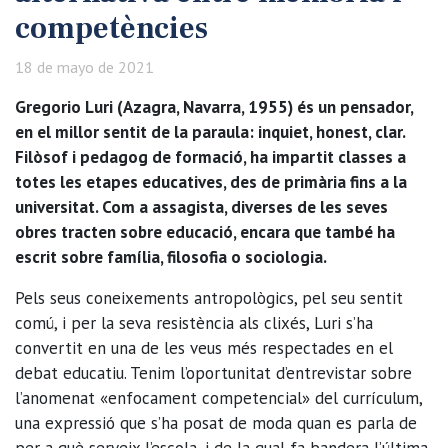
competències
18 de mayo de 2021
Gregorio Luri (Azagra, Navarra, 1955) és un pensador,
en el millor sentit de la paraula: inquiet, honest, clar.
Filòsof i pedagog de formació, ha impartit classes a
totes les etapes educatives, des de primària fins a la
universitat. Com a assagista, diverses de les seves
obres tracten sobre educació, encara que també ha
escrit sobre família, filosofia o sociologia.
Pels seus coneixements antropològics, pel seu sentit
comú, i per la seva resistència als clixés, Luri s’ha
convertit en una de les veus més respectades en el
debat educatiu. Tenim l’oportunitat d’entrevistar sobre
l’anomenat «enfocament competencial» del currículum,
una expressió que s’ha posat de moda quan es parla de
per a què serveix l’escola, i de la qual fa bandera l’última