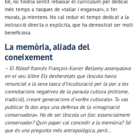
bé, no tindria sentit rebaixar el currículum per dedicar
més temps a tasques de «tallar i enganxar», o fer
murals, ja m’entens. No cal reduir el temps dedicat a la
instrucció directa o explícita, que ha demostrat ser molt
beneficiosa.
La memòria, aliada del
coneixement
– El filòsof francès François-Xavier Bellamy assenyalava
en el seu llibre Els desheretats que l’escola havia
renunciat a la seva tasca d’inculturació per la por a les
connotacions negatives de la paraula cultura (elitisme,
tradició), creant generacions d'»orfes culturals». Tu vas
publicar fa dos anys una defensa de la «imaginació
conservadora». Ha de ser l’escola un lloc essencialment
conservador? Quin paper cal concedir a la memòria? Sé
que és una pregunta més antropològica, però…