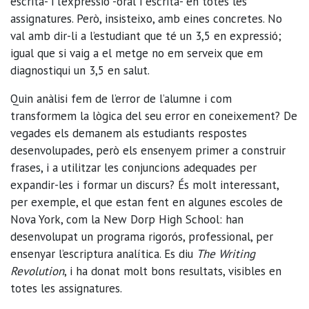
escrita- i l’expressió -oral i escrita- en totes les
assignatures. Però, insisteixo, amb eines concretes. No
val amb dir-li a l’estudiant que té un 3,5 en expressió;
igual que si vaig a el metge no em serveix que em
diagnostiqui un 3,5 en salut.
Quin anàlisi fem de l’error de l’alumne i com
transformem la lògica del seu error en coneixement? De
vegades els demanem als estudiants respostes
desenvolupades, però els ensenyem primer a construir
frases, i a utilitzar les conjuncions adequades per
expandir-les i formar un discurs? És molt interessant,
per exemple, el que estan fent en algunes escoles de
Nova York, com la New Dorp High School: han
desenvolupat un programa rigorós, professional, per
ensenyar l’escriptura analítica. Es diu
The Writing
Revolution
, i ha donat molt bons resultats, visibles en
totes les assignatures.