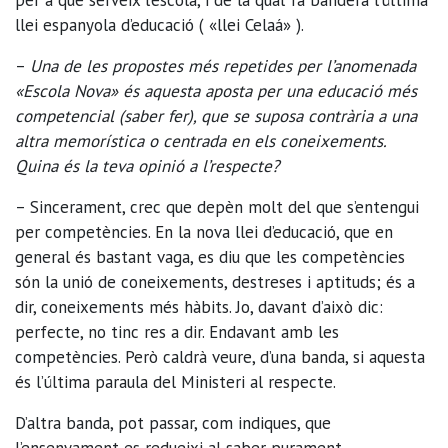
llei espanyola d’educació ( «llei Celaá» ).
–
Una de les propostes més repetides per l’anomenada
«Escola Nova» és aquesta aposta per una educació més
competencial (saber fer), que se suposa contrària a una
altra memorística o centrada en els coneixements.
Quina és la teva opinió a l’respecte?
– Sincerament, crec que depèn molt del que s’entengui
per competències. En la nova llei d’educació, que en
general és bastant vaga, es diu que les competències
són la unió de coneixements, destreses i aptituds; és a
dir, coneixements més hàbits. Jo, davant d’això dic:
perfecte, no tinc res a dir. Endavant amb les
competències. Però caldrà veure, d’una banda, si aquesta
és l’última paraula del Ministeri al respecte.
D’altra banda, pot passar, com indiques, que
l’ensenyament es redueixi al saber purament