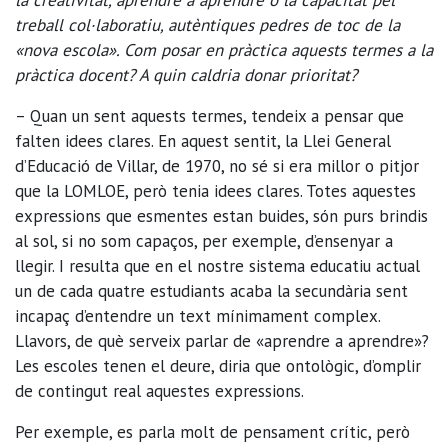
treball col·laboratiu, autèntiques pedres de toc de la
«nova escola». Com posar en pràctica aquests termes a la
pràctica docent? A quin caldria donar prioritat?
– Quan un sent aquests termes, tendeix a pensar que
falten idees clares. En aquest sentit, la Llei General
d’Educació de Villar, de 1970, no sé si era millor o pitjor
que la LOMLOE, però tenia idees clares. Totes aquestes
expressions que esmentes estan buides, són purs brindis
al sol, si no som capaços, per exemple, d’ensenyar a
llegir. I resulta que en el nostre sistema educatiu actual
un de cada quatre estudiants acaba la secundària sent
incapaç d’entendre un text mínimament complex.
Llavors, de què serveix parlar de «aprendre a aprendre»?
Les escoles tenen el deure, diria que ontològic, d’omplir
de contingut real aquestes expressions.
Per exemple, es parla molt de pensament crític, però