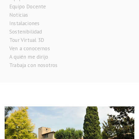
Equipo Docente
Noticias
Instalaciones
Sostenibilidad
Tour Virtual 3D
Ven a conocernos
A quién me dirijo
Trabaja con nosotros