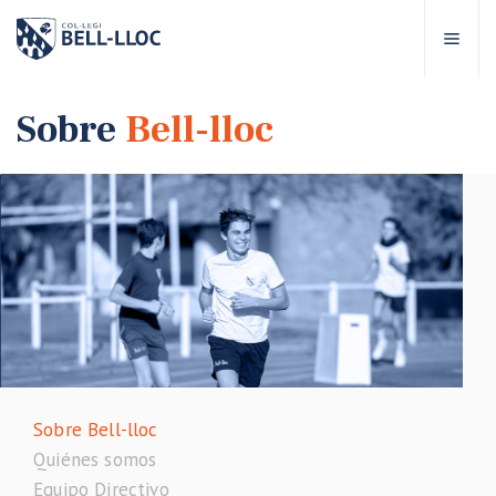
Acceso rápido
Visítanos
ES
Sobre
Bell-lloc
bre Bell-lloc
royecto Educativo
tapas educativas
ervicios Escolares
Sobre Bell-lloc
omunidad Bell-lloc
Quiénes somos
Equipo Directivo