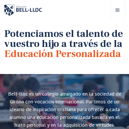
Acceso rápido
Visítanos
ES
Potenciamos el talento de
vuestro hijo a través de la
bre Bell-lloc
Educación Personalizada
royecto Educativo
tapas educativas
Bell-lloc es un colegio arraigado en la sociedad de
ervicios Escolares
Girona con vocación internacional. Partimos de un
ideario de inspiración cristiana para ofrecer a cada
omunidad Bell-lloc
alumno una educación personalizada basada en el
trato personal y en la adquisición de virtudes.