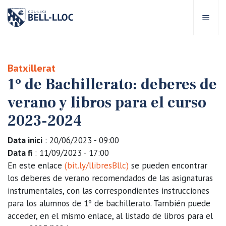
Acceso rápido
Visítanos
ES
Batxillerat
1º de Bachillerato: deberes de
bre Bell-lloc
verano y libros para el curso
royecto Educativo
2023-2024
Data inici
: 20/06/2023 - 09:00
tapas educativas
Data fi
: 11/09/2023 - 17:00
En este enlace
(bit.ly/llibresBllc)
se pueden encontrar
ervicios Escolares
los deberes de verano recomendados de las asignaturas
instrumentales, con las correspondientes instrucciones
para los alumnos de 1º de bachillerato. También puede
omunidad Bell-lloc
acceder, en el mismo enlace, al listado de libros para el