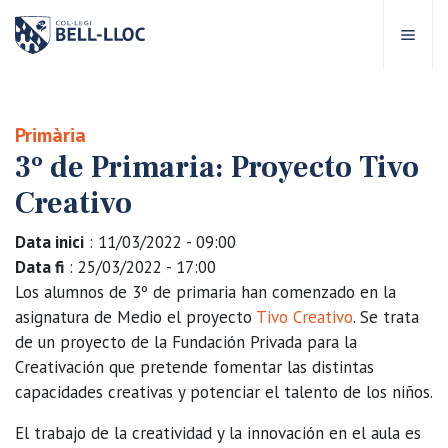
Acceso rápido
Visítanos
ES
Primària
3º de Primaria: Proyecto Tivo
bre Bell-lloc
Creativo
royecto Educativo
Data inici
: 11/03/2022 - 09:00
Data fi
: 25/03/2022 - 17:00
tapas educativas
Los alumnos de 3º de primaria han comenzado en la
asignatura de Medio el proyecto
Tivo Creativo
. Se trata
de un proyecto de la Fundación Privada para la
ervicios Escolares
Creativación que pretende fomentar las distintas
capacidades creativas y potenciar el talento de los niños.
omunidad Bell-lloc
El trabajo de la creatividad y la innovación en el aula es