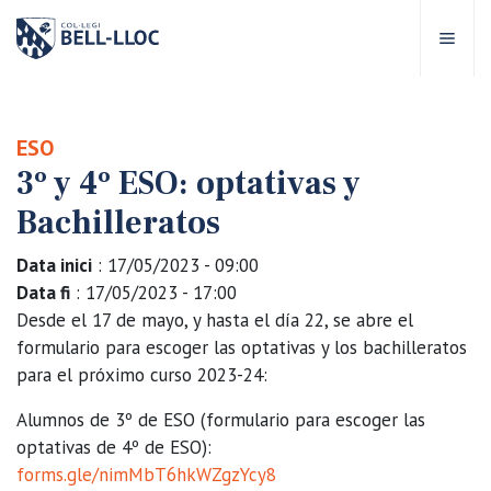
Acceso rápido
Visítanos
ES
ESO
3º y 4º ESO: optativas y
bre Bell-lloc
Bachilleratos
royecto Educativo
Data inici
: 17/05/2023 - 09:00
Data fi
: 17/05/2023 - 17:00
tapas educativas
Desde el 17 de mayo, y hasta el día 22, se abre el
formulario para escoger las optativas y los bachilleratos
para el próximo curso 2023-24:
ervicios Escolares
Alumnos de 3º de ESO (formulario para escoger las
omunidad Bell-lloc
optativas de 4º de ESO):
forms.gle/nimMbT6hkWZgzYcy8