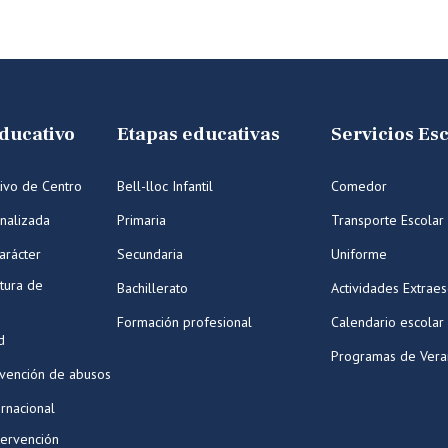
ducativo
Etapas educativas
Servicios Es
ivo de Centro
Bell-lloc Infantil
Comedor
nalizada
Primaria
Transporte Escolar
arácter
Secundaria
Uniforme
tura de
Bachillerato
Actividades Extraes
Formación profesional
Calendario escolar
d
Programas de Ver
evención de abusos
ernacional
tervención