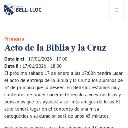
Acceso rápido
Visítanos
ES
Primària
Acto de la Biblia y la Cruz
bre Bell-lloc
Data inici
: 17/01/2026 - 17:00
royecto Educativo
Data fi
: 17/01/2026 - 18:00
El próximo sábado 17 de enero a las 17:00h tendrá lugar
el acto de entrega de la Biblia y la Cruz a los alumnos de
tapas educativas
3º de primaria que lo deseen. En Bell-lloc estamos muy
contentos de poder hacer este regalo a vuestros hijos y
ervicios Escolares
pensamos que les ayudará a ser más amigos de Jesús. El
acto tendrá lugar en el contexto de una misa
omunidad Bell-lloc
catequética y su duración será de unos 45 minutos.
Este año es especial para los alumnos de P3 porque