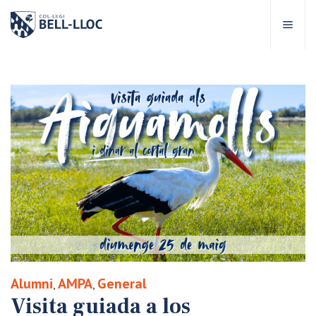
Acceso rápido
Visítanos
ES
bre Bell-lloc
royecto Educativo
tapas educativas
ervicios Escolares
Alumni
AMPA
General
,
,
omunidad Bell-lloc
Visita guiada a los