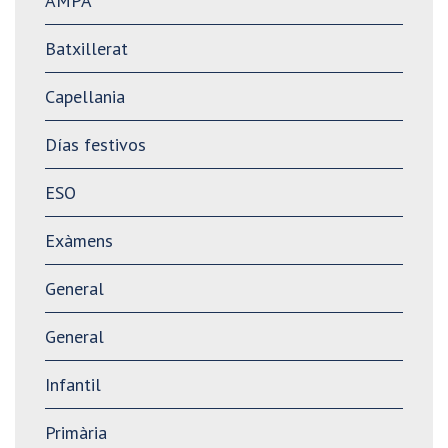
AMPA
Batxillerat
Capellania
Días festivos
ESO
Exàmens
General
General
Infantil
Primària