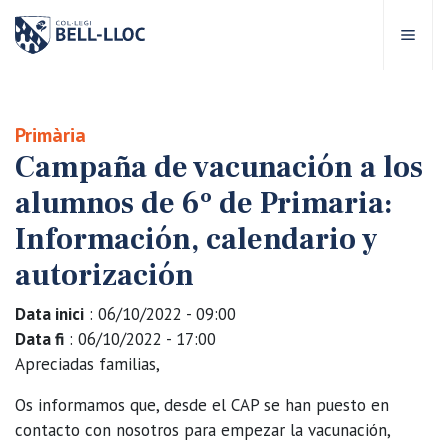
Acceso rápido
Visítanos
ES
Primària
Campaña de vacunación a los
bre Bell-lloc
alumnos de 6º de Primaria:
royecto Educativo
Información, calendario y
autorización
tapas educativas
Data inici
: 06/10/2022 - 09:00
Data fi
: 06/10/2022 - 17:00
ervicios Escolares
Apreciadas familias,
Os informamos que, desde el CAP se han puesto en
omunidad Bell-lloc
contacto con nosotros para empezar la vacunación,