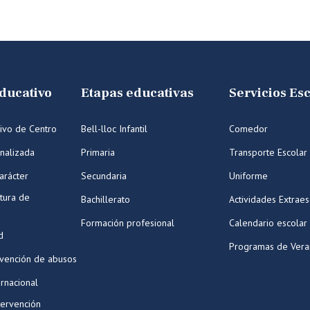
ducativo
Etapas educativas
Servicios Es
ivo de Centro
Bell-lloc Infantil
Comedor
nalizada
Primaria
Transporte Escolar
arácter
Secundaria
Uniforme
tura de
Bachillerato
Actividades Extraes
Formación profesional
Calendario escolar
d
Programas de Ver
evención de abusos
ernacional
tervención