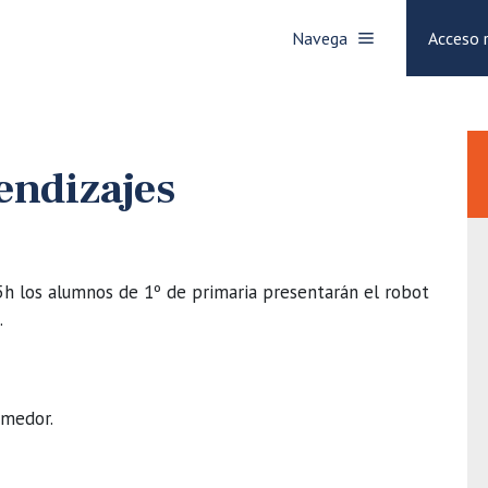
Navega
Acceso 
ndizajes
5h los alumnos de 1º de primaria presentarán el robot
.
omedor.