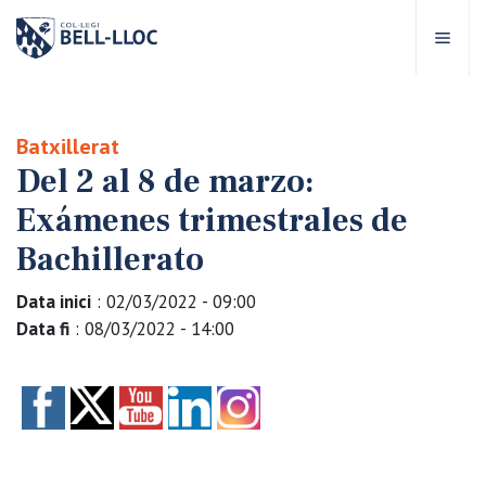
Acceso rápido
Visítanos
ES
Batxillerat
Del 2 al 8 de marzo:
bre Bell-lloc
Exámenes trimestrales de
royecto Educativo
Bachillerato
Data inici
: 02/03/2022 - 09:00
tapas educativas
Data fi
: 08/03/2022 - 14:00
ervicios Escolares
omunidad Bell-lloc