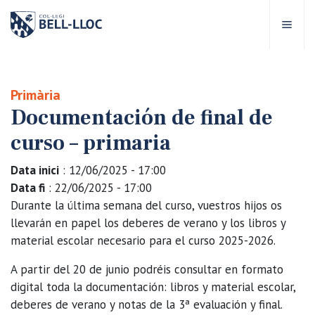
Acceso rápido
Visítanos
ES
Primària
Documentación de final de
bre Bell-lloc
curso – primaria
royecto Educativo
Data inici
: 12/06/2025 - 17:00
Data fi
: 22/06/2025 - 17:00
tapas educativas
Durante la última semana del curso, vuestros hijos os
llevarán en papel los deberes de verano y los libros y
material escolar necesario para el curso 2025-2026.
ervicios Escolares
A partir del 20 de junio podréis consultar en formato
omunidad Bell-lloc
digital toda la documentación: libros y material escolar,
deberes de verano y notas de la 3ª evaluación y final.