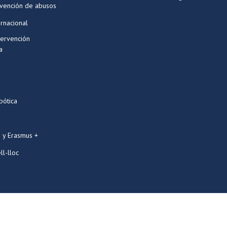
evención de abusos
ernacional
tervención
a
bótica
 y Erasmus +
ll-lloc
Designed by
PRESTIGIA