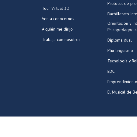
Protocol de pr
Tour Virtual 3D
Bachillerato Int
Ven a conocernos
Orientación y In
A quién me dirijo
Psicopedagógic
Trabaja con nosotros
Diploma dual
Plurilingüismo
Tecnología y Ro
EDC
Emprendimiento
El Musical de Be
©2026 Todos los derechos reservados