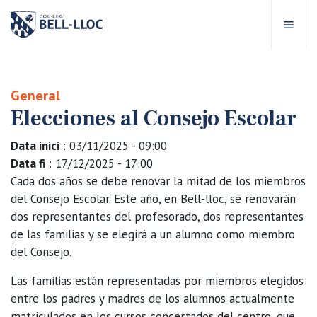
Acceso rápido
Visítanos
ES
General
Elecciones al Consejo Escolar
bre Bell-lloc
Data inici
: 03/11/2025 - 09:00
royecto Educativo
Data fi
: 17/12/2025 - 17:00
Cada dos años se debe renovar la mitad de los miembros
del Consejo Escolar. Este año, en Bell-lloc, se renovarán
tapas educativas
dos representantes del profesorado, dos representantes
de las familias y se elegirá a un alumno como miembro
ervicios Escolares
del Consejo.
Las familias están representadas por miembros elegidos
omunidad Bell-lloc
entre los padres y madres de los alumnos actualmente
matriculados en los cursos concertados del centro, que