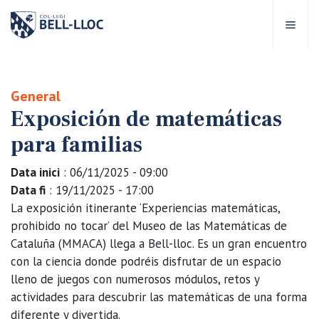
Acceso rápido
Visítanos
ES
General
Exposición de matemáticas
bre Bell-lloc
para familias
royecto Educativo
Data inici
: 06/11/2025 - 09:00
Data fi
: 19/11/2025 - 17:00
tapas educativas
La exposición itinerante ‘Experiencias matemáticas,
prohibido no tocar’ del Museo de las Matemáticas de
Cataluña (MMACA) llega a Bell-lloc. Es un gran encuentro
ervicios Escolares
con la ciencia donde podréis disfrutar de un espacio
lleno de juegos con numerosos módulos, retos y
omunidad Bell-lloc
actividades para descubrir las matemáticas de una forma
diferente y divertida.