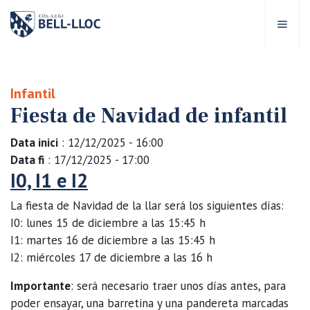
Acceso rápido
Visítanos
ES
Infantil
Fiesta de Navidad de infantil
bre Bell-lloc
Data inici
: 12/12/2025 - 16:00
royecto Educativo
Data fi
: 17/12/2025 - 17:00
I0, I1 e I2
tapas educativas
La fiesta de Navidad de la llar será los siguientes días:
I0: lunes 15 de diciembre a las 15:45 h
ervicios Escolares
I1: martes 16 de diciembre a las 15:45 h
I2: miércoles 17 de diciembre a las 16 h
omunidad Bell-lloc
Importante
: será necesario traer unos días antes, para
poder ensayar, una barretina y una pandereta marcadas