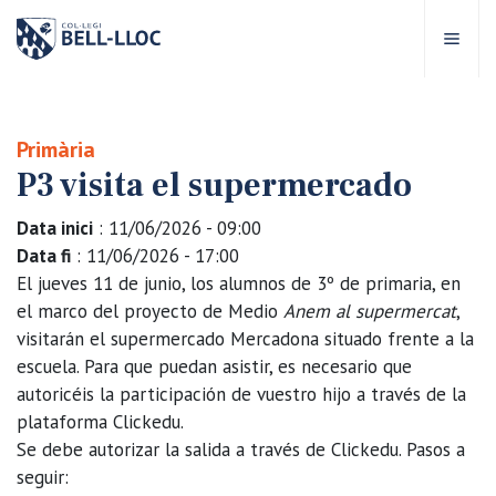
Acceso rápido
Visítanos
ES
Primària
P3 visita el supermercado
bre Bell-lloc
Data inici
: 11/06/2026 - 09:00
royecto Educativo
Data fi
: 11/06/2026 - 17:00
El jueves 11 de junio, los alumnos de 3º de primaria, en
el marco del proyecto de Medio
Anem al supermercat
,
tapas educativas
visitarán el supermercado Mercadona situado frente a la
escuela. Para que puedan asistir, es necesario que
ervicios Escolares
autoricéis la participación de vuestro hijo a través de la
plataforma Clickedu.
omunidad Bell-lloc
Se debe autorizar la salida a través de Clickedu. Pasos a
seguir: