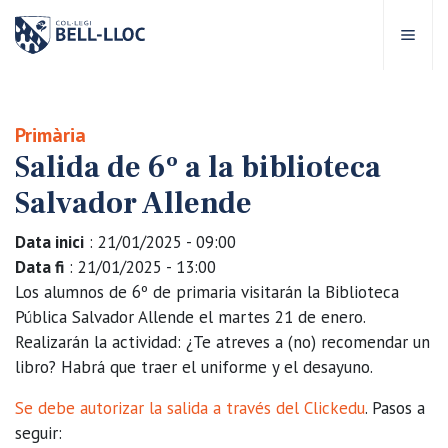
Acceso rápido
Visítanos
ES
Primària
Salida de 6º a la biblioteca
bre Bell-lloc
Salvador Allende
royecto Educativo
Data inici
: 21/01/2025 - 09:00
Data fi
: 21/01/2025 - 13:00
tapas educativas
Los alumnos de 6º de primaria visitarán la Biblioteca
Pública Salvador Allende el martes 21 de enero.
Realizarán la actividad: ¿Te atreves a (no) recomendar un
ervicios Escolares
libro? Habrá que traer el uniforme y el desayuno.
omunidad Bell-lloc
Se debe autorizar la salida a través del Clickedu
. Pasos a
seguir: