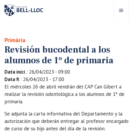
Acceso rápido
Visítanos
ES
Primària
Revisión bucodental a los
bre Bell-lloc
alumnos de 1º de primaria
royecto Educativo
Data inici
: 26/04/2023 - 09:00
Data fi
: 26/04/2023 - 17:00
tapas educativas
El miércoles 26 de abril vendrán del CAP Can Gibert a
realizar la revisión odontológica a los alumnos de 1º de
primaria.
ervicios Escolares
Se adjunta la carta informativa del Departamento y la
omunidad Bell-lloc
autorización que deberán entregar al profesor encargado
de curso de su hijo antes del día de la revisión.