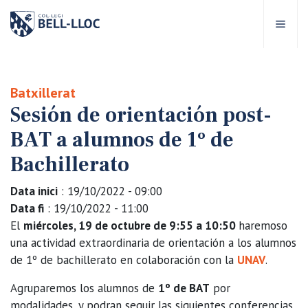
Acceso rápido
Visítanos
ES
Batxillerat
Sesión de orientación post-
bre Bell-lloc
BAT a alumnos de 1º de
royecto Educativo
Bachillerato
Data inici
: 19/10/2022 - 09:00
tapas educativas
Data fi
: 19/10/2022 - 11:00
El
miércoles, 19 de octubre de 9:55 a 10:50
haremoso
ervicios Escolares
una actividad extraordinaria de orientación a los alumnos
de 1º de bachillerato en colaboración con la
UNAV
.
omunidad Bell-lloc
Agruparemos los alumnos de
1º de BAT
por
modalidades, y podran seguir las siguientes conferencias