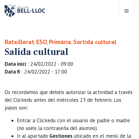
Acceso rápido
Visítanos
ES
Batxillerat
ESO
Primària
Sortida cultural
,
,
,
Salida cultural
bre Bell-lloc
Data inici
: 24/02/2022 - 09:00
royecto Educativo
Data fi
: 24/02/2022 - 17:00
tapas educativas
Os recordamos que debéis autorizar la actividad a través
del Clickedu antes del miércoles 23 de febrero. Los
ervicios Escolares
pasos son:
Entrar a Clickedu con el usuario de padre o madre
omunidad Bell-lloc
(no uséis la contraseña del alumno).
Ir al apartado
Gestiones
ubicado en el menú de la