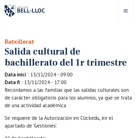
Acceso rápido
Visítanos
ES
Batxillerat
Salida cultural de
bre Bell-lloc
bachillerato del 1r trimestre
royecto Educativo
Data inici
: 13/11/2024 - 09:00
Data fi
: 13/11/2024 - 17:00
tapas educativas
Recordamos a las familias que las salidas culturales son
de carácter obligatorio para los alumnos, ya que se trata
de una actividad académica.
ervicios Escolares
Se requiere de la Autorización en Clickedu, en el
omunidad Bell-lloc
apartado de ‘Gestiones’.