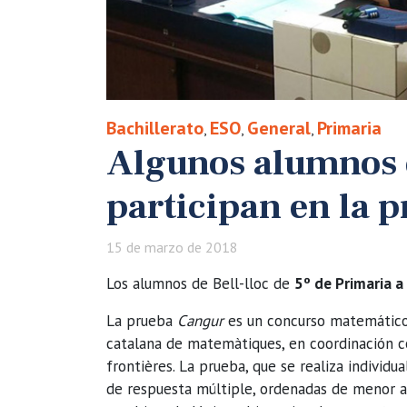
Bachillerato
ESO
General
Primaria
,
,
,
Algunos alumnos d
participan en la 
15 de marzo de 2018
Los alumnos de Bell-lloc de
5º de Primaria a
La prueba
Cangur
es un concurso matemático 
catalana de matemàtiques, en coordinación c
frontières. La prueba, que se realiza individ
de respuesta múltiple, ordenadas de menor a