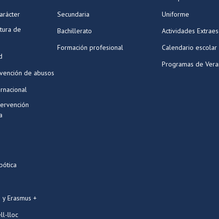
arácter
Secundaria
Uniforme
tura de
Bachillerato
Actividades Extraes
Formación profesional
Calendario escolar
d
Programas de Ver
evención de abusos
ernacional
tervención
a
bótica
 y Erasmus +
ll-lloc