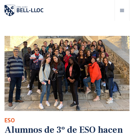
Acceso rápido
Visítanos
ES
bre Bell-lloc
royecto Educativo
tapas educativas
ervicios Escolares
ESO
omunidad Bell-lloc
Alumnos de 3º de ESO hacen