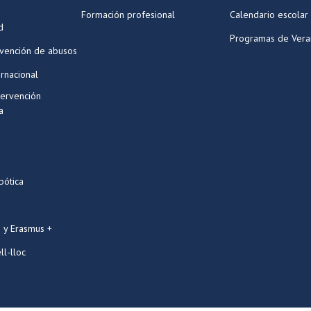
Formación profesional
Calendario escolar
d
Programas de Ver
evención de abusos
ernacional
tervención
a
bótica
 y Erasmus +
ll-lloc