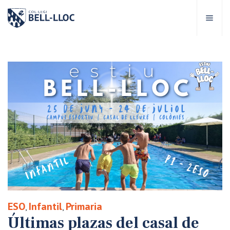
Acceso rápido
Visítanos
ES
bre Bell-lloc
royecto Educativo
tapas educativas
ervicios Escolares
ESO
Infantil
Primaria
,
,
omunidad Bell-lloc
Últimas plazas del casal de