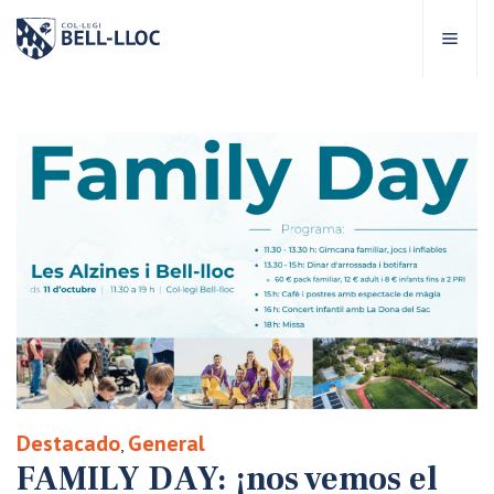
Acceso rápido
Visítanos
ES
bre Bell-lloc
royecto Educativo
tapas educativas
ervicios Escolares
Destacado
General
,
omunidad Bell-lloc
FAMILY DAY: ¡nos vemos el