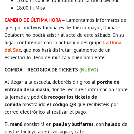
16:00 h: Concierto infantil con La Dona del Sac
18:00 h: Misa
CAMBIO DE ÚLTIMA HORA –
Lamentamos informaros de
que, por motivos familiares de fuerza mayor, Dàmaris
Gelabert no podrá asistir al acto de este sábado. En su
lugar contaremos con la actuación del grupo
La Dona
del Sac
, que nos hará disfrutar igualmente de un
espectáculo lleno de música y buen ambiente.
COMIDA – RECOGIDA DE TICKETS
(NUEVO)
Al llegar a la escuela, deberéis dirigiros al
porche de
entrada de la masía
, donde recibiréis información sobre
la jornada y podréis
recoger los tickets de
comida
mostrando el
código QR
que recibisteis por
correo electrónico al realizar el pago.
El
menú
consistirá en
paella y butifarras
, con
helado
de
postre. Incluye aperitivo, agua y café.