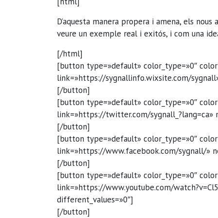
[html]
D’aquesta manera propera i amena, els nous 
veure un exemple real i exitós, i com una ide
[/html]
[button type=»default» color_type=»0″ colo
link=»https://sygnallinfo.wixsite.com/sygnal
[/button]
[button type=»default» color_type=»0″ colo
link=»https://twitter.com/sygnall_?lang=ca»
[/button]
[button type=»default» color_type=»0″ colo
link=»https://www.facebook.com/sygnall/» n
[/button]
[button type=»default» color_type=»0″ colo
link=»https://www.youtube.com/watch?v=Cl
different_values=»0″]
[/button]