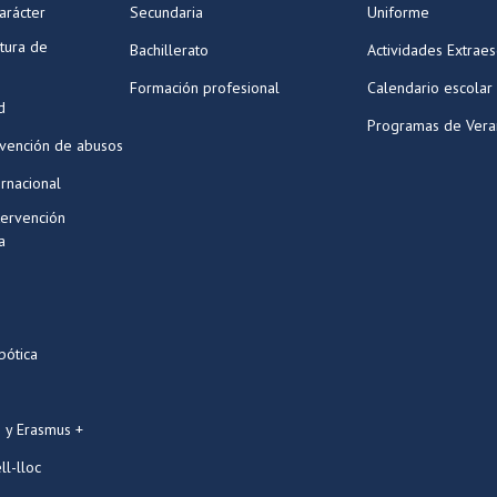
arácter
Secundaria
Uniforme
tura de
Bachillerato
Actividades Extraes
Formación profesional
Calendario escolar
d
Programas de Ver
evención de abusos
ernacional
tervención
a
bótica
 y Erasmus +
ll-lloc