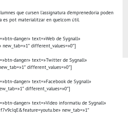
alumnes que cursen l’assignatura d’emprenedoria poden
a es pot materialitzar en quelcom útil.
r=»btn-danger» text=»Web de Sygnall»
l» new_tab=»1″ different_values=»0″]
r=»btn-danger» text=»Twitter de Sygnall»
 new_tab=»1″ different_values=»0″]
r=»btn-danger» text=»Facebook de Sygnall»
ew_tab=»1″ different_values=»0″]
r=»btn-danger» text=»Vídeo informatiu de Sygnall»
5f7v9cIqE&feature=youtu.be» new_tab=»1″