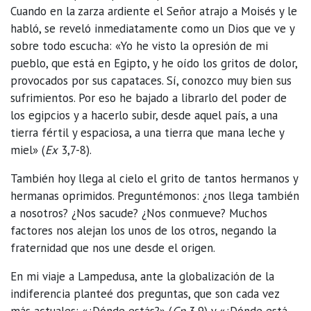
Cuando en la zarza ardiente el Señor atrajo a Moisés y le
habló, se reveló inmediatamente como un Dios que ve y
sobre todo escucha: «Yo he visto la opresión de mi
pueblo, que está en Egipto, y he oído los gritos de dolor,
provocados por sus capataces. Sí, conozco muy bien sus
sufrimientos. Por eso he bajado a librarlo del poder de
los egipcios y a hacerlo subir, desde aquel país, a una
tierra fértil y espaciosa, a una tierra que mana leche y
miel» (
Ex
3,7-8).
También hoy llega al cielo el grito de tantos hermanos y
hermanas oprimidos. Preguntémonos: ¿nos llega también
a nosotros? ¿Nos sacude? ¿Nos conmueve? Muchos
factores nos alejan los unos de los otros, negando la
fraternidad que nos une desde el origen.
En mi viaje a Lampedusa, ante la globalización de la
indiferencia planteé dos preguntas, que son cada vez
más actuales: «¿Dónde estás?» (
Gn
3,9) y «¿Dónde está