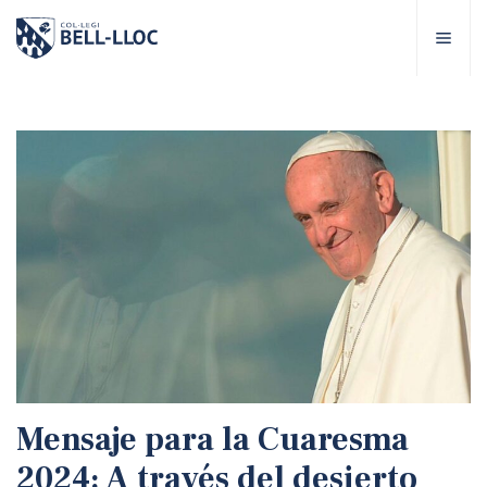
Acceso rápido
Visítanos
ES
bre Bell-lloc
royecto Educativo
tapas educativas
ervicios Escolares
Mensaje para la Cuaresma
omunidad Bell-lloc
2024: A través del desierto