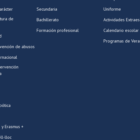
arácter
Secundaria
Uniforme
tura de
Bachillerato
Actividades Extraes
Formación profesional
Calendario escolar
d
Programas de Ver
evención de abusos
ernacional
tervención
a
bótica
 y Erasmus +
ll-lloc