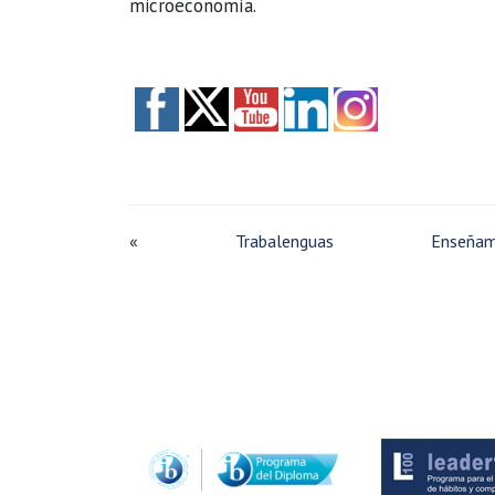
microeconomía.
«
Trabalenguas
Enseñamo