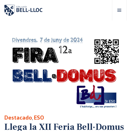
Acceso rápido
Visítanos
ES
bre Bell-lloc
royecto Educativo
tapas educativas
ervicios Escolares
Destacado
ESO
,
omunidad Bell-lloc
Llega la XII Feria Bell·Domus