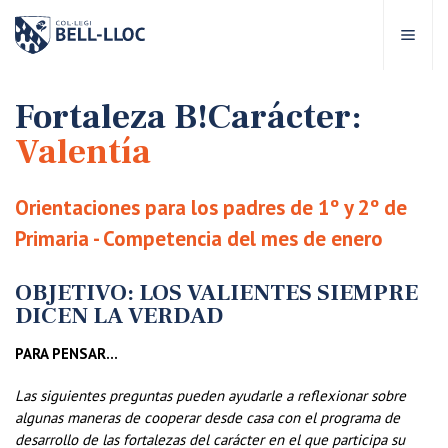
Acceso rápido
Visítanos
ES
Fortaleza B!Carácter:
Valentía
bre Bell-lloc
Orientaciones para los padres de 1º y 2º de
royecto Educativo
Primaria - Competencia del mes de enero
tapas educativas
OBJETIVO: LOS VALIENTES SIEMPRE
DICEN LA VERDAD
ervicios Escolares
PARA PENSAR…
Las siguientes preguntas pueden ayudarle a reflexionar sobre
omunidad Bell-lloc
algunas maneras de cooperar desde casa con el programa de
desarrollo de las fortalezas del carácter en el que participa su