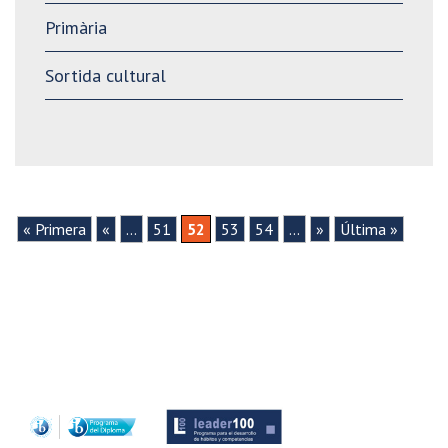
Primària
Sortida cultural
« Primera
«
...
51
52
53
54
...
»
Última »