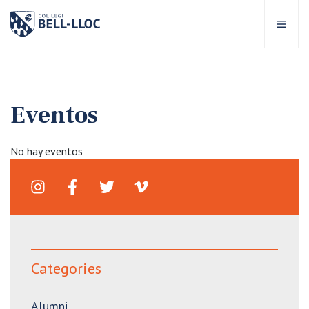
Acceso rápido
Visítanos
ES
Eventos
bre Bell-lloc
No hay eventos
royecto Educativo
tapas educativas
ervicios Escolares
Categories
omunidad Bell-lloc
Alumni