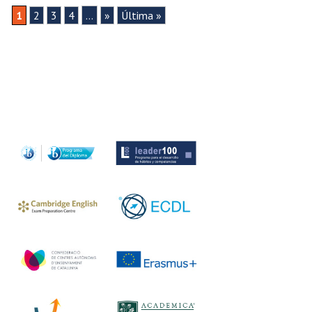
1
2
3
4
...
»
Última »