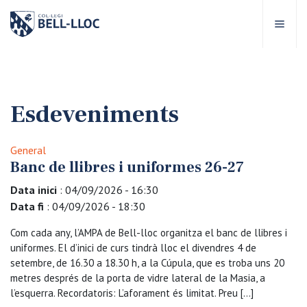
Accés ràpid
Visita'ns
CA
Esdeveniments
bre Bell-lloc
General
rojecte Educatiu
Banc de llibres i uniformes 26-27
Data inici
: 04/09/2026 - 16:30
tapes educatives
Data fi
: 04/09/2026 - 18:30
Com cada any, l’AMPA de Bell-lloc organitza el banc de llibres i
rveis Escolars
uniformes. El d’inici de curs tindrà lloc el divendres 4 de
setembre, de 16.30 a 18.30 h, a la Cúpula, que es troba uns 20
omunitat Bell-lloc
metres després de la porta de vidre lateral de la Masia, a
l’esquerra. Recordatoris: L’aforament és limitat. Preu […]