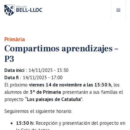
Acceso rápido
Visítanos
ES
Primària
Compartimos aprendizajes –
bre Bell-lloc
P3
royecto Educativo
Data inici
: 14/11/2025 - 15:30
Data fi
: 14/11/2025 - 17:00
tapas educativas
El próximo
viernes 14 de noviembre a las 15:30 h
, los
alumnos de
3º de Primaria
presentarán a sus familias el
proyecto
“Los paisajes de Cataluña”
.
ervicios Escolares
Seguiremos el siguiente horario:
omunidad Bell-lloc
15:30 h:
Recepción y presentación del proyecto en