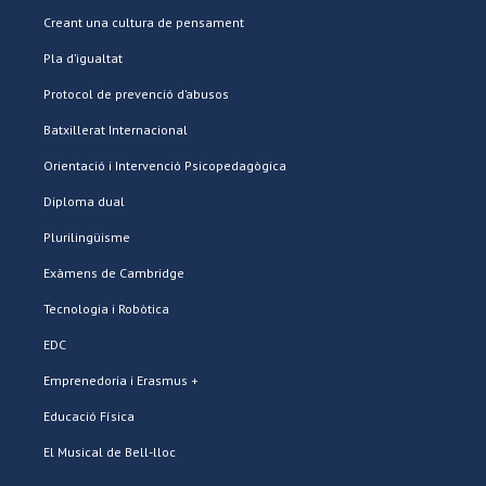
Creant una cultura de pensament
Pla d’igualtat
Protocol de prevenció d’abusos
Batxillerat Internacional
Orientació i Intervenció Psicopedagògica
Diploma dual
Plurilingüisme
Exàmens de Cambridge
Tecnologia i Robòtica
EDC
Emprenedoria i Erasmus +
Educació Física
El Musical de Bell-lloc