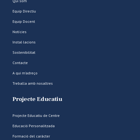
Qui som
Equip Directiu
Equip Docent
Notícies
Instal·lacions
Sostenibilitat
Contacte
A qui m’adreço
Treballa amb nosaltres
Projecte Educatiu
Projecte Educatiu de Centre
Educació Personalitzada
Formació del caràcter