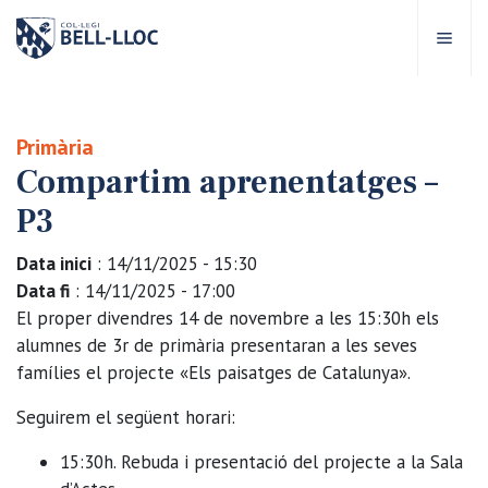
Accés ràpid
Visita'ns
CA
Primària
Compartim aprenentatges –
bre Bell-lloc
P3
rojecte Educatiu
Data inici
: 14/11/2025 - 15:30
Data fi
: 14/11/2025 - 17:00
tapes educatives
El proper divendres 14 de novembre a les 15:30h els
alumnes de 3r de primària presentaran a les seves
famílies el projecte «Els paisatges de Catalunya».
rveis Escolars
Seguirem el següent horari:
omunitat Bell-lloc
15:30h. Rebuda i presentació del projecte a la Sala