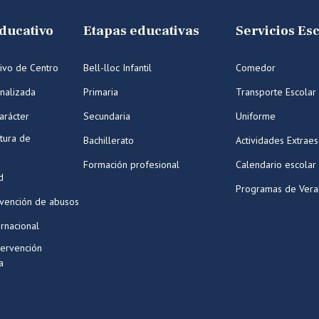
ducativo
Etapas educativas
Servicios Es
ivo de Centro
Bell-lloc Infantil
Comedor
nalizada
Primaria
Transporte Escolar
arácter
Secundaria
Uniforme
tura de
Bachillerato
Actividades Extraes
Formación profesional
Calendario escolar
d
Programas de Ver
evención de abusos
ernacional
tervención
a