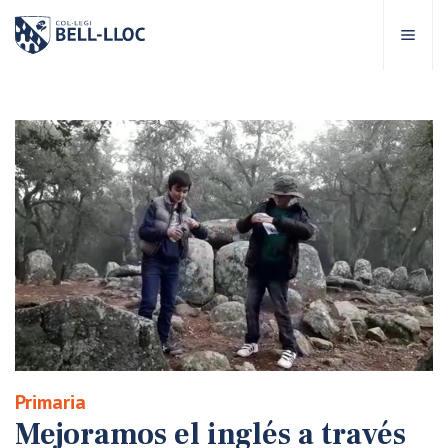
Acceso rápido
Visítanos
ES
bre Bell-lloc
royecto Educativo
tapas educativas
ervicios Escolares
Primaria
omunidad Bell-lloc
Mejoramos el inglés a través