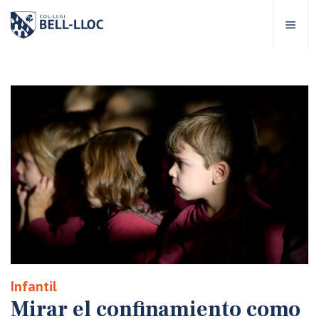
Acceso rápido
Visítanos
ES
bre Bell-lloc
royecto Educativo
tapas educativas
ervicios Escolares
Infantil
omunidad Bell-lloc
Mirar el confinamiento como