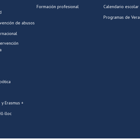
Formación profesional
Calendario escolar
d
Programas de Ver
evención de abusos
ernacional
tervención
a
bótica
 y Erasmus +
ll-lloc