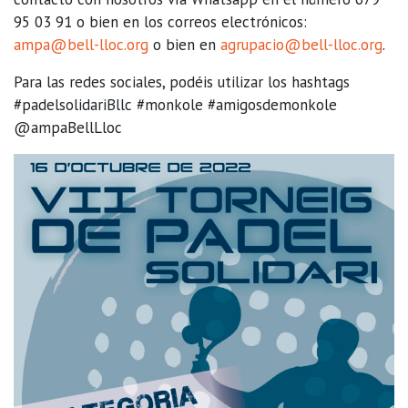
95 03 91 o bien en los correos electrónicos:
ampa@bell-lloc.org
o bien en
agrupacio@bell-lloc.org
.
Para las redes sociales, podéis utilizar los hashtags
#padelsolidariBllc #monkole #amigosdemonkole
@ampaBellLloc