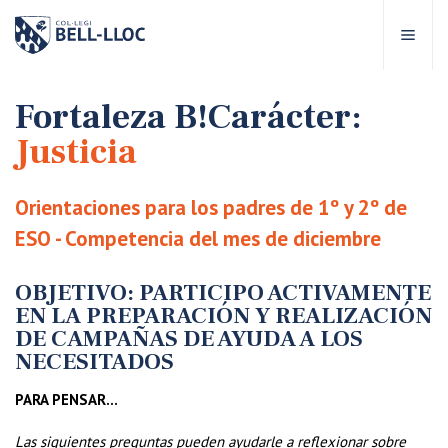
Acceso rápido
Visítanos
ES
Fortaleza B!Carácter:
Justicia
bre Bell-lloc
Orientaciones para los padres de 1º y 2º de
royecto Educativo
ESO - Competencia del mes de diciembre
tapas educativas
OBJETIVO: PARTICIPO ACTIVAMENTE
EN LA PREPARACIÓN Y REALIZACIÓN
DE CAMPAÑAS DE AYUDA A LOS
ervicios Escolares
NECESITADOS
PARA PENSAR…
omunidad Bell-lloc
Las siguientes preguntas pueden ayudarle a reflexionar sobre