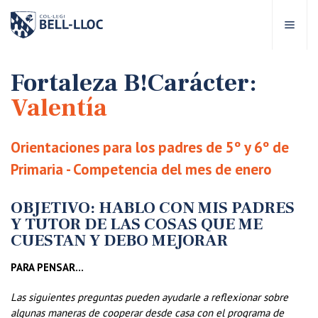
Acceso rápido
Visítanos
ES
Fortaleza B!Carácter:
Valentía
bre Bell-lloc
Orientaciones para los padres de 5º y 6º de
royecto Educativo
Primaria - Competencia del mes de enero
tapas educativas
OBJETIVO: HABLO CON MIS PADRES
Y TUTOR DE LAS COSAS QUE ME
CUESTAN Y DEBO MEJORAR
ervicios Escolares
PARA PENSAR…
omunidad Bell-lloc
Las siguientes preguntas pueden ayudarle a reflexionar sobre
algunas maneras de cooperar desde casa con el programa de