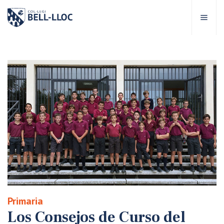
Acceso rápido
Visítanos
ES
bre Bell-lloc
royecto Educativo
tapas educativas
ervicios Escolares
Primaria
omunidad Bell-lloc
Los Consejos de Curso del