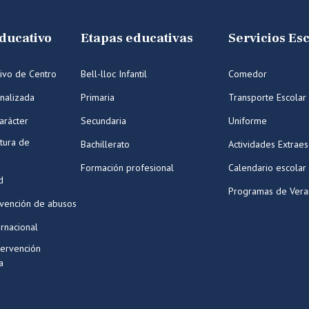
ducativo
Etapas educativas
Servicios Es
ivo de Centro
Bell-lloc Infantil
Comedor
nalizada
Primaria
Transporte Escolar
arácter
Secundaria
Uniforme
tura de
Bachillerato
Actividades Extraes
Formación profesional
Calendario escolar
d
Programas de Ver
evención de abusos
ernacional
tervención
a