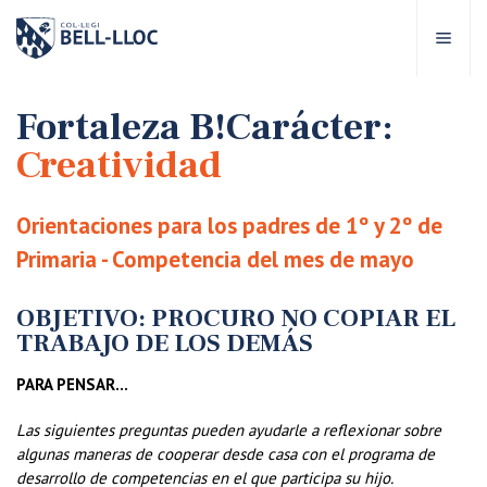
Acceso rápido
Visítanos
ES
Fortaleza B!Carácter:
Creatividad
bre Bell-lloc
Orientaciones para los padres de 1º y 2º de
royecto Educativo
Primaria - Competencia del mes de mayo
tapas educativas
OBJETIVO: PROCURO NO COPIAR EL
TRABAJO DE LOS DEMÁS
ervicios Escolares
PARA PENSAR…
Las siguientes preguntas pueden ayudarle a reflexionar sobre
omunidad Bell-lloc
algunas maneras de cooperar desde casa con el programa de
desarrollo de competencias en el que participa su hijo.