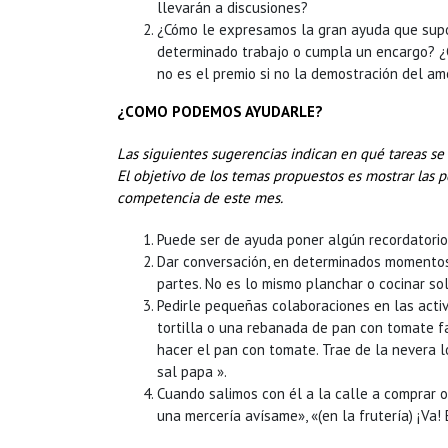
llevarán a discusiones?
¿Cómo le expresamos la gran ayuda que supo
determinado trabajo o cumpla un encargo? ¿C
no es el premio si no la demostración del am
¿COMO PODEMOS AYUDARLE?
Las siguientes sugerencias indican en qué tareas se 
El objetivo de los temas propuestos es mostrar las po
competencia de este mes.
Puede ser de ayuda poner algún recordatorio
Dar conversación, en determinados momentos,
partes. No es lo mismo planchar o cocinar s
Pedirle pequeñas colaboraciones en las acti
tortilla o una rebanada de pan con tomate fa
hacer el pan con tomate. Trae de la nevera l
sal papa ».
Cuando salimos con él a la calle a comprar o
una mercería avísame», «(en la frutería) ¡Va!