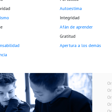
ividad
Autoestima
ismo
Integridad
je
Afán de aprender
Gratitud
nsabilidad
Apertura a los demás
ncia
Or
Or
Or
Or
Or