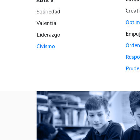
Creat
Sobriedad
Optim
Valentía
Empu
Liderazgo
Orden
Civismo
Respo
Prude