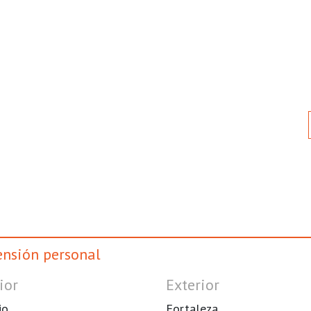
nsión personal
ior
Exterior
io
Fortaleza