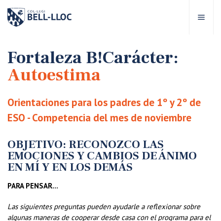
Acceso rápido
Visítanos
ES
Fortaleza B!Carácter:
Autoestima
bre Bell-lloc
Orientaciones para los padres de 1º y 2º de
royecto Educativo
ESO - Competencia del mes de noviembre
tapas educativas
OBJETIVO: RECONOZCO LAS
EMOCIONES Y CAMBIOS DE ÁNIMO
EN MÍ Y EN LOS DEMÁS
ervicios Escolares
PARA PENSAR…
omunidad Bell-lloc
Las siguientes preguntas pueden ayudarle a reflexionar sobre
algunas maneras de cooperar desde casa con el programa para el