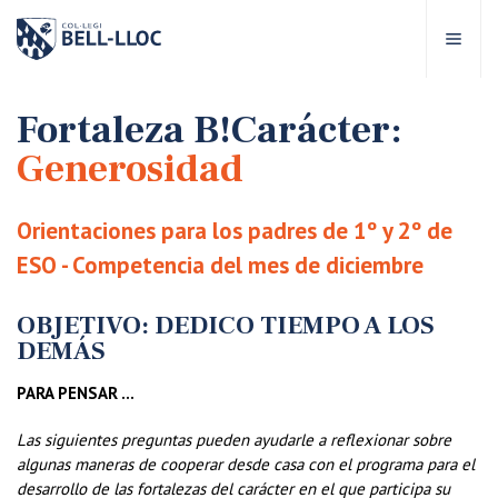
Acceso rápido
Visítanos
ES
Fortaleza B!Carácter:
Generosidad
bre Bell-lloc
Orientaciones para los padres de 1º y 2º de
royecto Educativo
ESO - Competencia del mes de diciembre
tapas educativas
OBJETIVO: DEDICO TIEMPO A LOS
DEMÁS
ervicios Escolares
PARA PENSAR …
Las siguientes preguntas pueden ayudarle a reflexionar sobre
omunidad Bell-lloc
algunas maneras de cooperar desde casa con el programa para el
desarrollo de las fortalezas del carácter en el que participa su